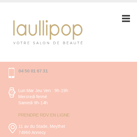
04 50 01 67 31
Lun Mar Jeu Ven : 9h-19h
Mercredi fermé
Samedi 9h-14h
PRENDRE RDV EN LIGNE
11 av du Stade, Meythet
74960 Annecy